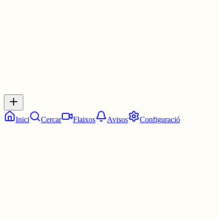
2 juny
0
0
0
0
Inicia sessió
per respondre a aquest xiu.
Respostes
No hi ha respostes encara. Sigues el primer a respondre!
Inici
Cercar
Flaixos
Avisos
Configuració