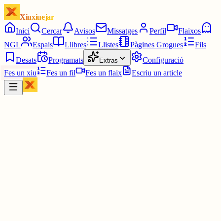
Xiuxiuejar
Inici
Cercar
Avisos
Missatges
Perfil
Flaixos
NGL
Espais
Llibres
Llistes
Pàgines Grogues
Fils
Desats
Programats
Configuració
Extras
Fes un xiu
Fes un fil
Fes un flaix
Escriu un article
Xiu
Carles el bosquerol
@
elbosquerol
Rosegador