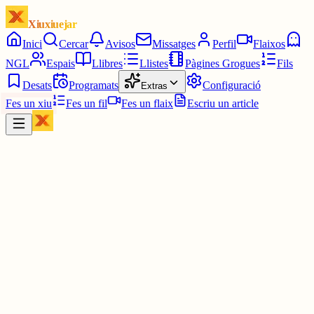
Xiuxiuejar
Inici
Cercar
Avisos
Missatges
Perfil
Flaixos
NGL
Espais
Llibres
Llistes
Pàgines Grogues
Fils
Desats
Programats
Configuració
Extras
Fes un xiu
Fes un fil
Fes un flaix
Escriu un article
Xiu
Campanar
@
campanar
ding