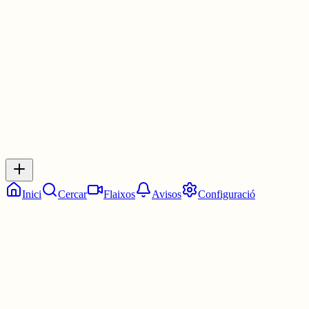
Les 10:15. Un quart d'onze.
1 jul.
0
0
0
0
Inicia sessió
per respondre a aquest xiu.
Respostes
No hi ha respostes encara. Sigues el primer a respondre!
Inici
Cercar
Flaixos
Avisos
Configuració