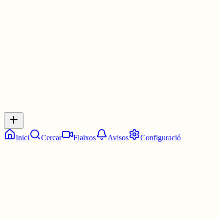
DONG DONG DONG
30 juny
0
0
0
0
Inicia sessió
per respondre a aquest xiu.
Respostes
No hi ha respostes encara. Sigues el primer a respondre!
Inici
Cercar
Flaixos
Avisos
Configuració