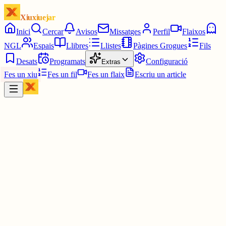
Xiuxiuejar
Inici
Cercar
Avisos
Missatges
Perfil
Flaixos
NGL
Espais
Llibres
Llistes
Pàgines Grogues
Fils
Desats
Programats
Configuració
Extras
Fes un xiu
Fes un fil
Fes un flaix
Escriu un article
Xiu
Campanar
@
campanar
Les vuit en punt.
ding ding ding ding DONG DONG DONG DONG DONG