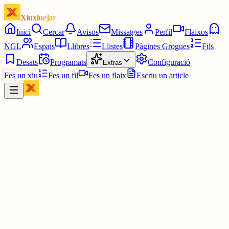
Xiuxiuejar
Inici
Cercar
Avisos
Missatges
Perfil
Flaixos
NGL
Espais
Llibres
Llistes
Pàgines Grogues
Fils
Desats
Programats
Configuració
Extras
Fes un xiu
Fes un fil
Fes un flaix
Escriu un article
Xiu
Yin Hanna
@
yinhanna_
Es critica molt els "emotionally unavailable men" però ara que jo
estic emotionally unavailable m'adono que realment és només una