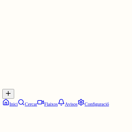
fase (o, com a mínim, per mi ho és)
Vull dir, no crec que una persona sigui emotionally unavailable tot
la seva vida (tret que tingui molts problemes amb ella mateixa que
hagi de tractar)
30 juny
0
0
0
0
Inicia sessió
per respondre a aquest xiu.
Respostes
No hi ha respostes encara. Sigues el primer a respondre!
Inici
Cercar
Flaixos
Avisos
Configuració