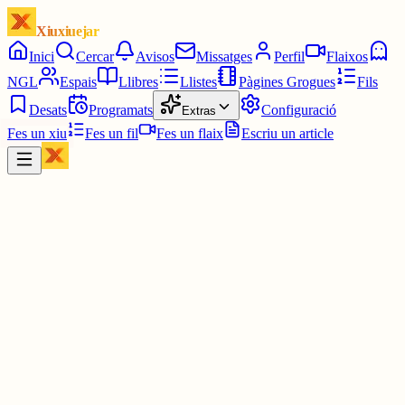
Xiuxiuejar
Inici
Cercar
Avisos
Missatges
Perfil
Flaixos
NGL
Espais
Llibres
Llistes
Pàgines Grogues
Fils
Desats
Programats
Configuració
Extras
Fes un xiu
Fes un fil
Fes un flaix
Escriu un article
Xiu
Joan
@
joandelatitagran
Boh, quina manera de mentir, de 5 a 50 😅