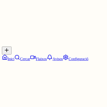
3 juny
0
0
0
0
Inicia sessió
per respondre a aquest xiu.
Respostes
No hi ha respostes encara. Sigues el primer a respondre!
Inici
Cercar
Flaixos
Avisos
Configuració