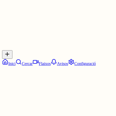
1 jul.
0
0
0
0
Inicia sessió
per respondre a aquest xiu.
Respostes
No hi ha respostes encara. Sigues el primer a respondre!
Inici
Cercar
Flaixos
Avisos
Configuració