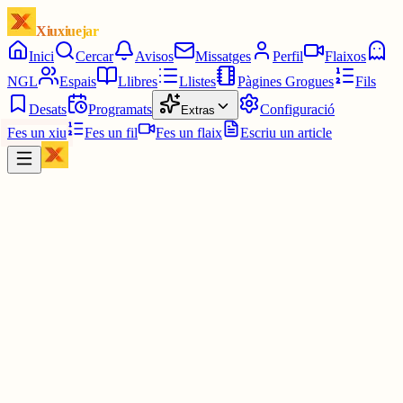
Xiuxiuejar
Inici
Cercar
Avisos
Missatges
Perfil
Flaixos
NGL
Espais
Llibres
Llistes
Pàgines Grogues
Fils
Desats
Programats
Configuració
Extras
Fes un xiu
Fes un fil
Fes un flaix
Escriu un article
Xiu
jordi
@
jordisolo
Els de les bicis és podrien anar a prendre pel tour a França....