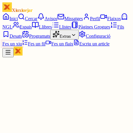
Xiuxiuejar
Inici
Cercar
Avisos
Missatges
Perfil
Flaixos
NGL
Espais
Llibres
Llistes
Pàgines Grogues
Fils
Desats
Programats
Configuració
Extras
Fes un xiu
Fes un fil
Fes un flaix
Escriu un article
Xiu
Campanar
@
campanar
ding ding ding