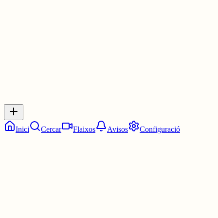
1 jul.
0
0
0
0
Inicia sessió
per respondre a aquest xiu.
Respostes
No hi ha respostes encara. Sigues el primer a respondre!
Inici
Cercar
Flaixos
Avisos
Configuració