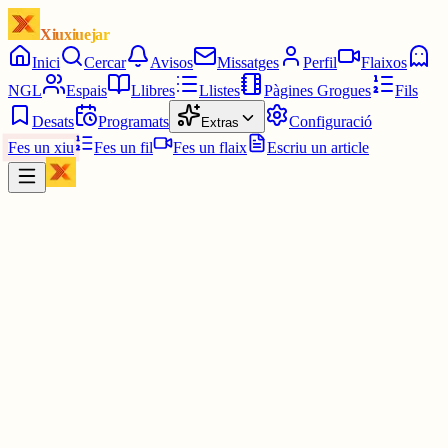
Xiuxiuejar
Inici
Cercar
Avisos
Missatges
Perfil
Flaixos
NGL
Espais
Llibres
Llistes
Pàgines Grogues
Fils
Desats
Programats
Configuració
Extras
Fes un xiu
Fes un fil
Fes un flaix
Escriu un article
Xiu
EI
Eduard Vidal Ivern
@
xhek5
Ja s'apropen les millors festes de l'any!
Aquest dissabte inaugurem les festes del Barri al Serrallo i Font de 
Menya!
No us ho perdeu!