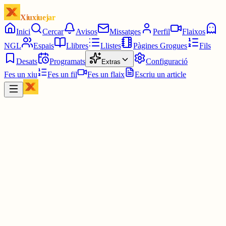
Xiuxiuejar
Inici
Cercar
Avisos
Missatges
Perfil
Flaixos
NGL
Espais
Llibres
Llistes
Pàgines Grogues
Fils
Desats
Programats
Configuració
Extras
Fes un xiu
Fes un fil
Fes un flaix
Escriu un article
Xiu
Marc
@
laguineu
Felicitats a tots els Pere, Pau i Paules!
#fotografia