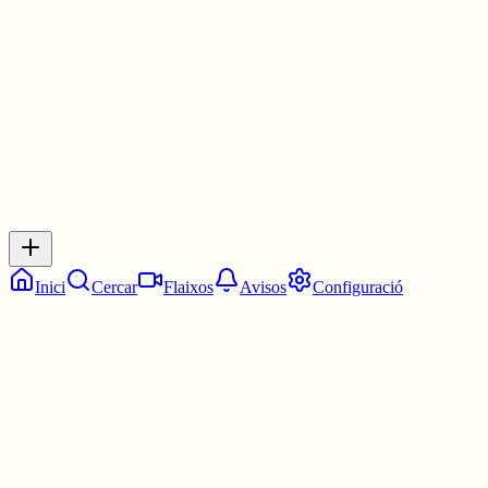
29 juny
0
0
0
0
Inicia sessió
per respondre a aquest xiu.
Respostes
No hi ha respostes encara. Sigues el primer a respondre!
Inici
Cercar
Flaixos
Avisos
Configuració