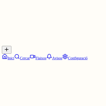
3 juny
0
0
0
0
Inicia sessió
per respondre a aquest xiu.
Respostes
No hi ha respostes encara. Sigues el primer a respondre!
Inici
Cercar
Flaixos
Avisos
Configuració