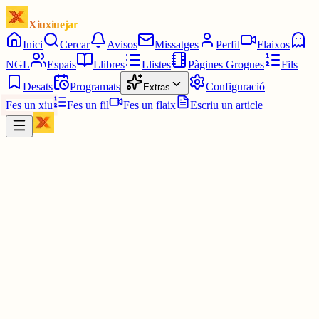
Xiuxiuejar
Inici
Cercar
Avisos
Missatges
Perfil
Flaixos
NGL
Espais
Llibres
Llistes
Pàgines Grogues
Fils
Desats
Programats
Configuració
Extras
Fes un xiu
Fes un fil
Fes un flaix
Escriu un article
Xiu
Mon
@
monvaquero
D'això se'n diu Heliotropisme...