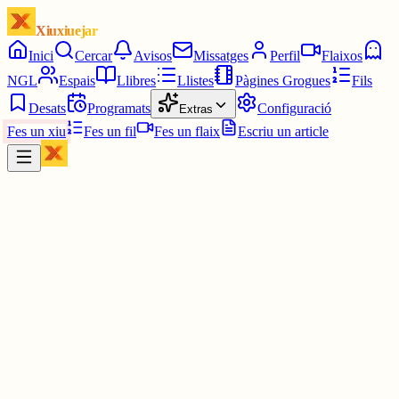
Xiuxiuejar
Inici
Cercar
Avisos
Missatges
Perfil
Flaixos
NGL
Espais
Llibres
Llistes
Pàgines Grogues
Fils
Desats
Programats
Configuració
Extras
Fes un xiu
Fes un fil
Fes un flaix
Escriu un article
Xiu
J
Jomateix
@
socjo
Cal que la extrema dreta guanyi a espaÑa i que foti neteja a
Catalunya. Tots el politics del govern a la presó i comuns també
1 jul.