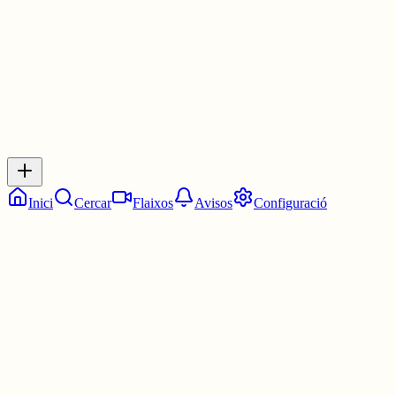
0
0
0
0
Inicia sessió
per respondre a aquest xiu.
Respostes
No hi ha respostes encara. Sigues el primer a respondre!
Inici
Cercar
Flaixos
Avisos
Configuració