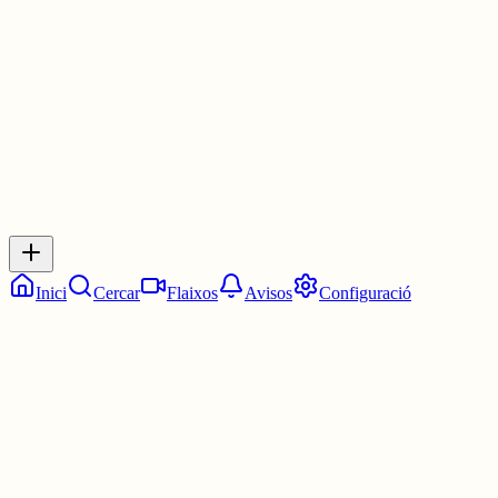
3 juny
0
0
0
0
Inicia sessió
per respondre a aquest xiu.
Respostes
No hi ha respostes encara. Sigues el primer a respondre!
Inici
Cercar
Flaixos
Avisos
Configuració