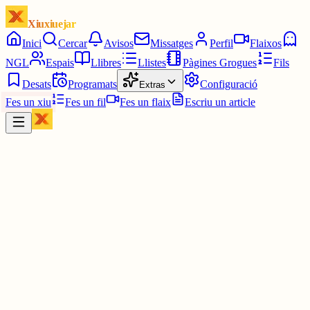
Xiuxiuejar
Inici
Cercar
Avisos
Missatges
Perfil
Flaixos
NGL
Espais
Llibres
Llistes
Pàgines Grogues
Fils
Desats
Programats
Configuració
Extras
Fes un xiu
Fes un fil
Fes un flaix
Escriu un article
Xiu
Paquita Rovira
@
paquirovi
Bon dia a tothom! Ja Rectifiquen amb el tema del català del Papa! 
sóc atea total, però que respectin la nostra llengüa a tot arreu