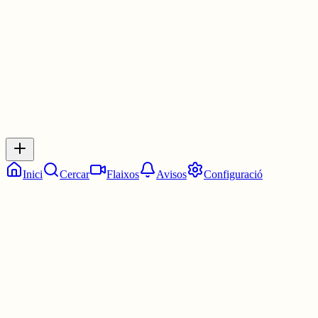
30 juny
0
0
0
0
Inicia sessió
per respondre a aquest xiu.
Respostes
No hi ha respostes encara. Sigues el primer a respondre!
Inici
Cercar
Flaixos
Avisos
Configuració