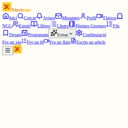
Xiuxiuejar
Inici
Cercar
Avisos
Missatges
Perfil
Flaixos
NGL
Espais
Llibres
Llistes
Pàgines Grogues
Fils
Desats
Programats
Configuració
Extras
Fes un xiu
Fes un fil
Fes un flaix
Escriu un article
Xiu
Clara Vergés
@
focconsultoria
Vosaltres, que teniu tan bon gust...