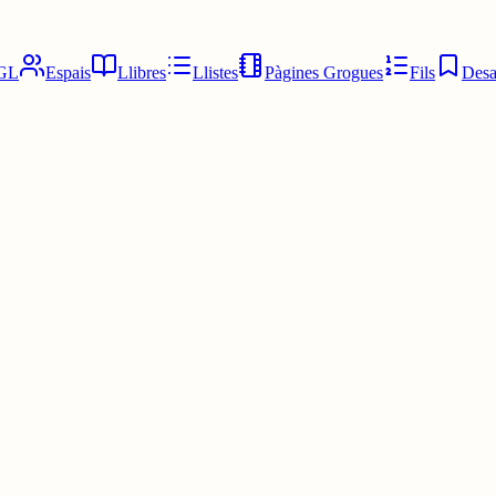
GL
Espais
Llibres
Llistes
Pàgines Grogues
Fils
Desa