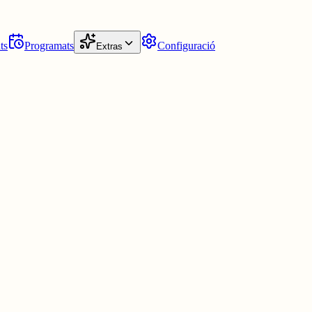
ts
Programats
Configuració
Extras