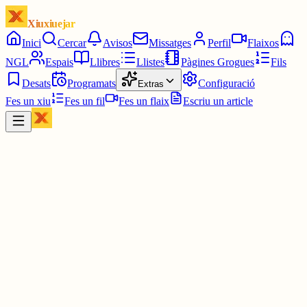
Xiuxiuejar
Inici
Cercar
Avisos
Missatges
Perfil
Flaixos
NGL
Espais
Llibres
Llistes
Pàgines Grogues
Fils
Desats
Programats
Configuració
Extras
Fes un xiu
Fes un fil
Fes un flaix
Escriu un article
Xiu
Joan
@
joandelatitagran
Felicitats al President Joan Laporta per continuar sent el President
del F.C. Barcelona.