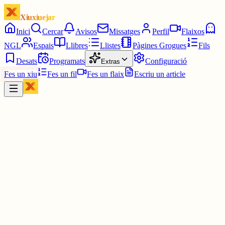
Xiuxiuejar
Inici
Cercar
Avisos
Missatges
Perfil
Flaixos
NGL
Espais
Llibres
Llistes
Pàgines Grogues
Fils
Desats
Programats
Configuració
Extras
Fes un xiu
Fes un fil
Fes un flaix
Escriu un article
Xiu
Víctor 🤨
@
montecinovalls
Llavors potser et refereixes al balear.