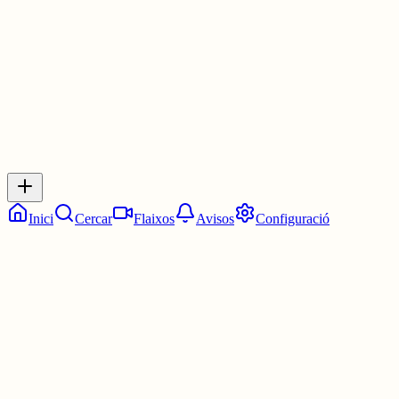
30 juny
0
0
0
0
Inicia sessió
per respondre a aquest xiu.
Respostes
No hi ha respostes encara. Sigues el primer a respondre!
Inici
Cercar
Flaixos
Avisos
Configuració