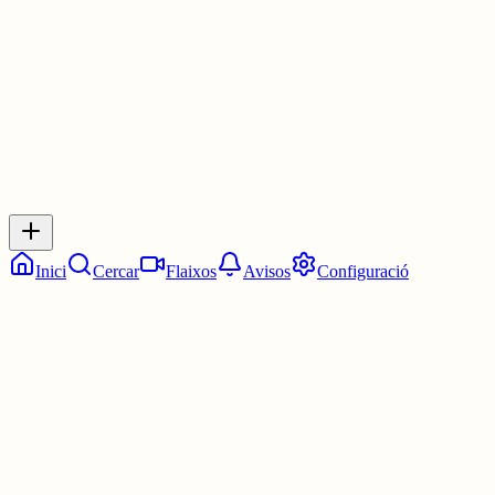
3 juny
0
0
0
0
Inicia sessió
per respondre a aquest xiu.
Respostes
No hi ha respostes encara. Sigues el primer a respondre!
Inici
Cercar
Flaixos
Avisos
Configuració