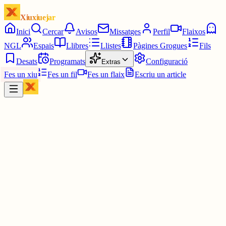
Xiuxiuejar
Inici
Cercar
Avisos
Missatges
Perfil
Flaixos
NGL
Espais
Llibres
Llistes
Pàgines Grogues
Fils
Desats
Programats
Configuració
Extras
Fes un xiu
Fes un fil
Fes un flaix
Escriu un article
Xiu
Joan
@
joandelatitagran
Vull dir al PSOE, que és el mateix.