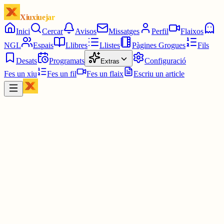
Xiuxiuejar
Inici
Cercar
Avisos
Missatges
Perfil
Flaixos
NGL
Espais
Llibres
Llistes
Pàgines Grogues
Fils
Desats
Programats
Configuració
Extras
Fes un xiu
Fes un fil
Fes un flaix
Escriu un article
Xiu
diarilaveu.cat
@
diarilaveu
DANA | El PSPV es querella contra Mazón per “fals testimoni” al
Congrés