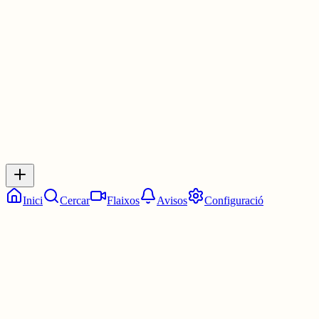
www.diarilaveu.cat/societat/dana-el...
30 juny
0
0
0
0
Inicia sessió
per respondre a aquest xiu.
Respostes
No hi ha respostes encara. Sigues el primer a respondre!
Inici
Cercar
Flaixos
Avisos
Configuració