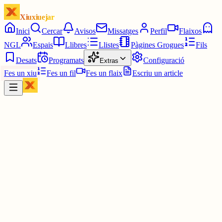
Xiuxiuejar
Inici
Cercar
Avisos
Missatges
Perfil
Flaixos
NGL
Espais
Llibres
Llistes
Pàgines Grogues
Fils
Desats
Programats
Configuració
Extras
Fes un xiu
Fes un fil
Fes un flaix
Escriu un article
Xiu
Campanar
@
campanar
ding ding ding ding DONG DONG DONG DONG DONG
DONG DONG