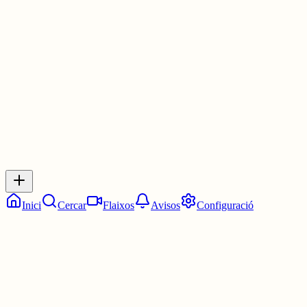
Les 7:00. Les set en punt.
6 juny
0
0
0
0
Inicia sessió
per respondre a aquest xiu.
Respostes
No hi ha respostes encara. Sigues el primer a respondre!
Inici
Cercar
Flaixos
Avisos
Configuració