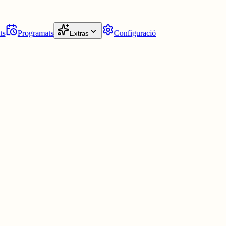
ts
Programats
Configuració
Extras