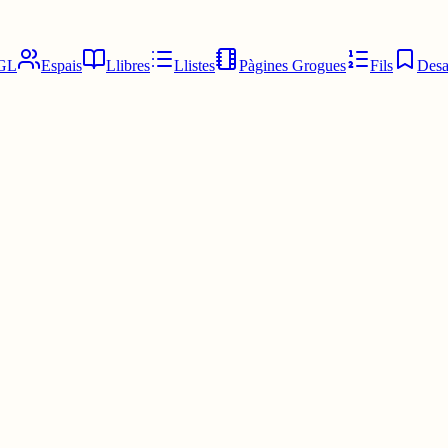
GL
Espais
Llibres
Llistes
Pàgines Grogues
Fils
Desa
d'anar a classe de les oposicions aquesta tarda