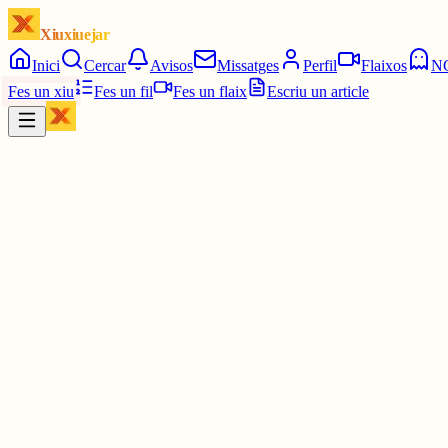
Xiuxiuejar
Inici
Cercar
Avisos
Missatges
Perfil
Flaixos
N
Fes un xiu
Fes un fil
Fes un flaix
Escriu un article
Xiu
Carles
@
carlesizki
Com us va el dia? Jo he acabat de dinar i estic mirant la tele abans 
3 juny
0
0
0
0