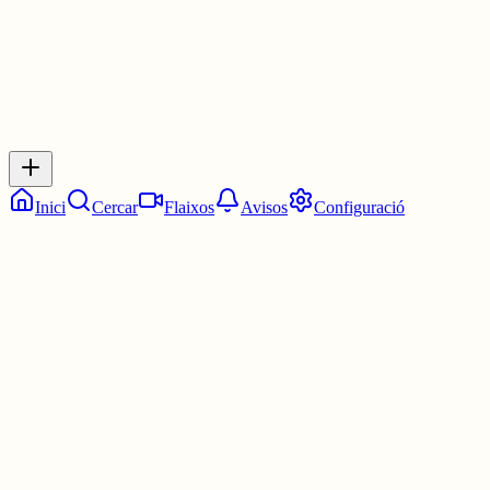
Inicia sessió
per respondre a aquest xiu.
Respostes
No hi ha respostes encara. Sigues el primer a respondre!
Inici
Cercar
Flaixos
Avisos
Configuració