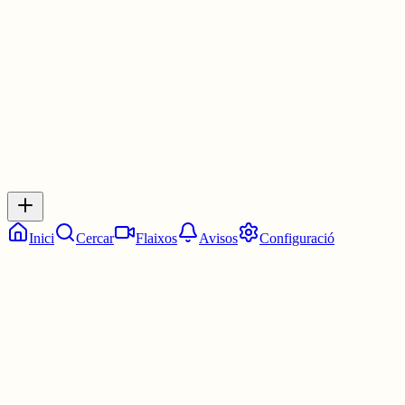
30 juny
0
0
0
0
Inicia sessió
per respondre a aquest xiu.
Respostes
No hi ha respostes encara. Sigues el primer a respondre!
Inici
Cercar
Flaixos
Avisos
Configuració