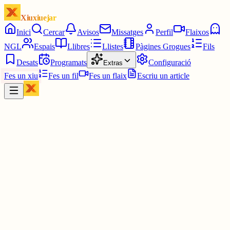
Xiuxiuejar
Inici
Cercar
Avisos
Missatges
Perfil
Flaixos
NGL
Espais
Llibres
Llistes
Pàgines Grogues
Fils
Desats
Programats
Configuració
Extras
Fes un xiu
Fes un fil
Fes un flaix
Escriu un article
Xiu
Campanar
@
campanar
ding ding ding ding dong dong dong dong
Les quatre en punt.