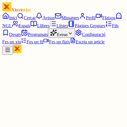
Xiuxiuejar
Inici
Cercar
Avisos
Missatges
Perfil
Flaixos
NGL
Espais
Llibres
Llistes
Pàgines Grogues
Fils
Desats
Programats
Configuració
Extras
Fes un xiu
Fes un fil
Fes un flaix
Escriu un article
Xiu
Joan
@
joandelatitagran
Tinc poca imaginació?