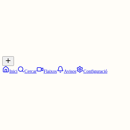
30 juny
0
0
0
0
Inicia sessió
per respondre a aquest xiu.
Respostes
No hi ha respostes encara. Sigues el primer a respondre!
Inici
Cercar
Flaixos
Avisos
Configuració