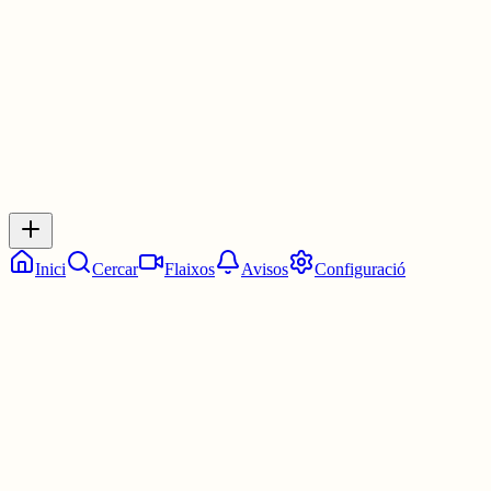
3 juny
0
0
0
0
Inicia sessió
per respondre a aquest xiu.
Respostes
No hi ha respostes encara. Sigues el primer a respondre!
Inici
Cercar
Flaixos
Avisos
Configuració