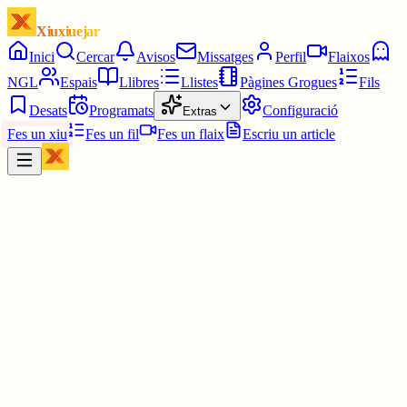
Xiuxiuejar
Inici
Cercar
Avisos
Missatges
Perfil
Flaixos
NGL
Espais
Llibres
Llistes
Pàgines Grogues
Fils
Desats
Programats
Configuració
Extras
Fes un xiu
Fes un fil
Fes un flaix
Escriu un article
Xiu
Martulinaa
@
martulinaa
7 + (🇺🇲((🎅🏼- S)-(🔑+🔑)))