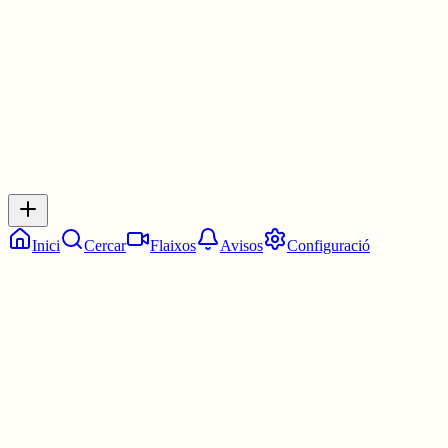
1 jul.
0
0
0
0
Inicia sessió
per respondre a aquest xiu.
Respostes
No hi ha respostes encara. Sigues el primer a respondre!
Inici
Cercar
Flaixos
Avisos
Configuració