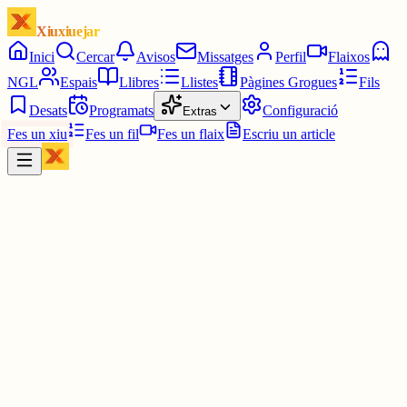
Xiuxiuejar
Inici
Cercar
Avisos
Missatges
Perfil
Flaixos
NGL
Espais
Llibres
Llistes
Pàgines Grogues
Fils
Desats
Programats
Configuració
Extras
Fes un xiu
Fes un fil
Fes un flaix
Escriu un article
Xiu
Telefini
@
telefini
Stereo Madness completat amb l'a mà esquerra. Amb dos intents