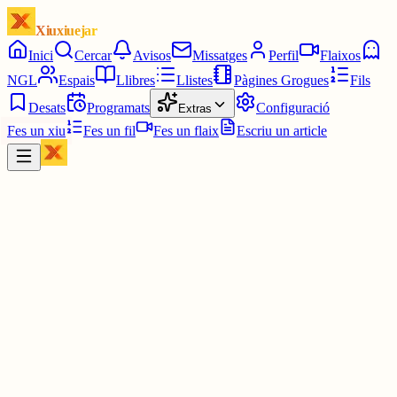
Xiuxiuejar
Inici
Cercar
Avisos
Missatges
Perfil
Flaixos
NGL
Espais
Llibres
Llistes
Pàgines Grogues
Fils
Desats
Programats
Configuració
Extras
Fes un xiu
Fes un fil
Fes un flaix
Escriu un article
Xiu
Pingüí Motoserra 🐧🚭
@
pinguimotoserra
I ara el meu enteniment vestit de dol
Ella era bruixa i jo mussol