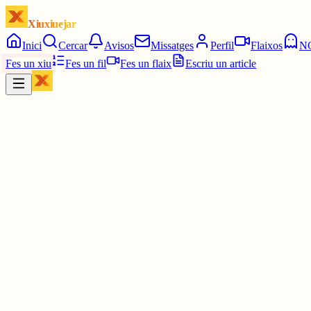
Xiuxiuejar
Inici
Cercar
Avisos
Missatges
Perfil
Flaixos
N
Fes un xiu
Fes un fil
Fes un flaix
Escriu un article
Xiu
Paula Lucas
@
terrapsiquis
Hola!!! Comencem per aquí presentant-me sóc la Paula, psicòloga, 
Què us sembla?🤭
3 juny