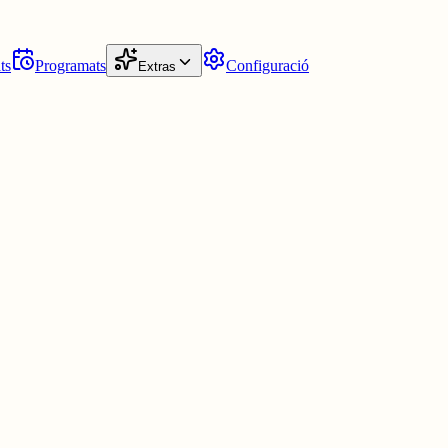
ts
Programats
Configuració
Extras
sex0afectiva, amor i psicologia