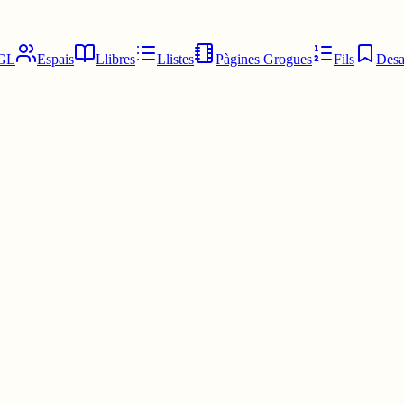
GL
Espais
Llibres
Llistes
Pàgines Grogues
Fils
Desa
sexòloga i terapeuta de parella🤭🤭 La idea es postejar sobre educaciò 