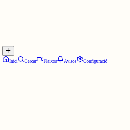
0
Inicia sessió
per respondre a aquest xiu.
Respostes
No hi ha respostes encara. Sigues el primer a respondre!
Inici
Cercar
Flaixos
Avisos
Configuració