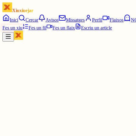
Xiuxiuejar
Inici
Cercar
Avisos
Missatges
Perfil
Flaixos
N
Fes un xiu
Fes un fil
Fes un flaix
Escriu un article
Xiu
daaaviiid (아이브 ♥︎) he / she
@
daaaviiid_huertas
sabeu que el maleït "six seven", que no entenc i mai entendré, per
preferit, anomenada 'eleven' ?? hihihihihii
2 juny
0
0
0