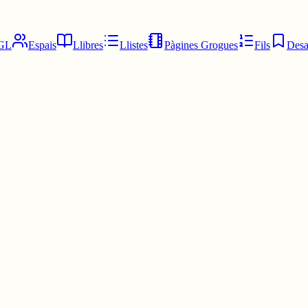
GL
Espais
Llibres
Llistes
Pàgines Grogues
Fils
Desa
què sent de la generació z, doncs, en algunes coses semblo mil·lenial, 