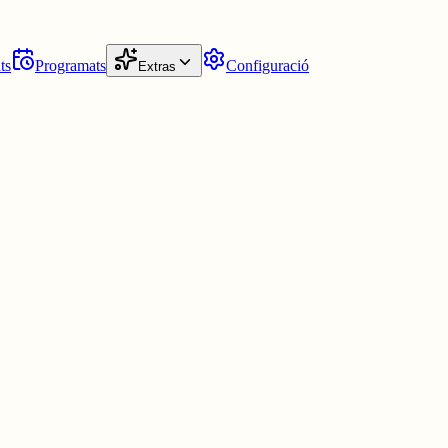
ts
Programats
Configuració
Extras
va aparèixer al 2021 en la cançó de debut de IVE, el meu grup de k-pop