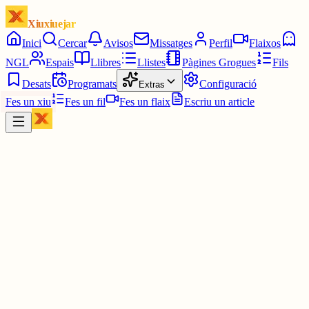
Xiuxiuejar
Inici
Cercar
Avisos
Missatges
Perfil
Flaixos
NGL
Espais
Llibres
Llistes
Pàgines Grogues
Fils
Desats
Programats
Configuració
Extras
Fes un xiu
Fes un fil
Fes un flaix
Escriu un article
Xiu
Arnau Tordera I
@
arnautordera
S'acosta un nou projecte que m'entusiasma! 'Sirènia' explorarà
l'essència melòdica, vocal i poètica de les havaneres per servir-les 