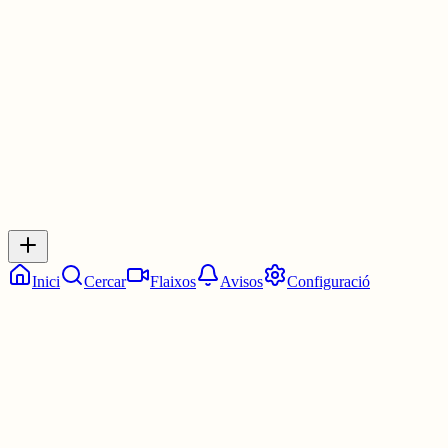
Les 3:15. Un quart de quatre.
7 juny
0
0
0
0
Inicia sessió
per respondre a aquest xiu.
Respostes
No hi ha respostes encara. Sigues el primer a respondre!
Inici
Cercar
Flaixos
Avisos
Configuració