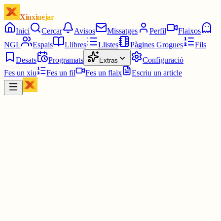
Xiuxiuejar
Inici
Cercar
Avisos
Missatges
Perfil
Flaixos
NGL
Espais
Llibres
Llistes
Pàgines Grogues
Fils
Desats
Programats
Configuració
Extras
Fes un xiu
Fes un fil
Fes un flaix
Escriu un article
Xiu
Campanar
@
campanar
ding