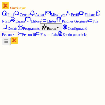
Xiuxiuejar
Inici
Cercar
Avisos
Missatges
Perfil
Flaixos
NGL
Espais
Llibres
Llistes
Pàgines Grogues
Fils
Desats
Programats
Configuració
Extras
Fes un xiu
Fes un fil
Fes un flaix
Escriu un article
Xiu
Campanar
@
campanar
ding ding