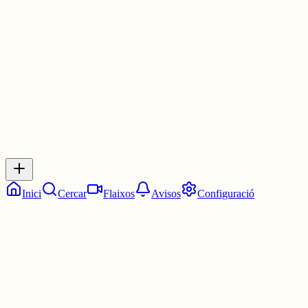
Les 22:30. Dos quarts d'onze.
3 juny
0
0
0
0
Inicia sessió
per respondre a aquest xiu.
Respostes
No hi ha respostes encara. Sigues el primer a respondre!
Inici
Cercar
Flaixos
Avisos
Configuració