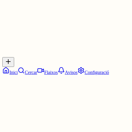
3 juny
0
0
0
0
Inicia sessió
per respondre a aquest xiu.
Respostes
No hi ha respostes encara. Sigues el primer a respondre!
Inici
Cercar
Flaixos
Avisos
Configuració