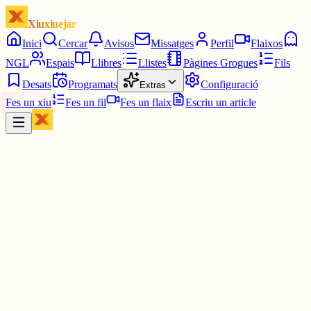
Xiuxiuejar
Inici
Cercar
Avisos
Missatges
Perfil
Flaixos
NGL
Espais
Llibres
Llistes
Pàgines Grogues
Fils
Desats
Programats
Configuració
Extras
Fes un xiu
Fes un fil
Fes un flaix
Escriu un article
Xiu
marina
@
mandarinaa
Ja veurem...