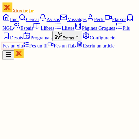
Xiuxiuejar
Inici
Cercar
Avisos
Missatges
Perfil
Flaixos
NGL
Espais
Llibres
Llistes
Pàgines Grogues
Fils
Desats
Programats
Configuració
Extras
Fes un xiu
Fes un fil
Fes un flaix
Escriu un article
Xiu
Anton Planell
@
anton_planell
Bon dia !
Tal dia com avui, de 1930, va néixer a París Monique Andrée Serf
de nom artístic BARBARA.