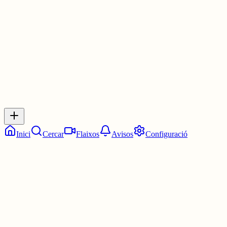
30 juny
0
0
0
0
Inicia sessió
per respondre a aquest xiu.
Respostes
No hi ha respostes encara. Sigues el primer a respondre!
Inici
Cercar
Flaixos
Avisos
Configuració