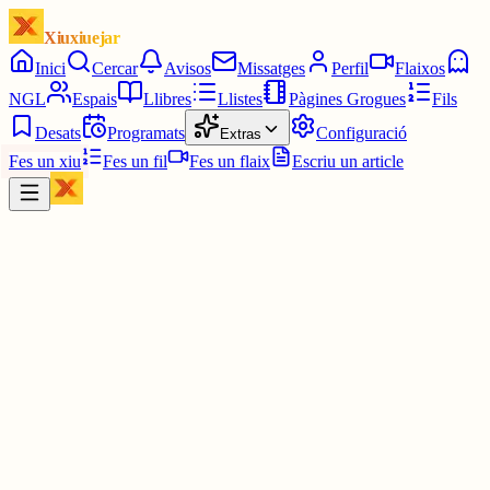
Xiuxiuejar
Inici
Cercar
Avisos
Missatges
Perfil
Flaixos
NGL
Espais
Llibres
Llistes
Pàgines Grogues
Fils
Desats
Programats
Configuració
Extras
Fes un xiu
Fes un fil
Fes un flaix
Escriu un article
Xiu
Pancates x acres masses
@
davidenfiladissa
El corrector m'ha dit que posi tuit, no xiu 😱😱😱😱😱 que faci
servei el pànic!!!!