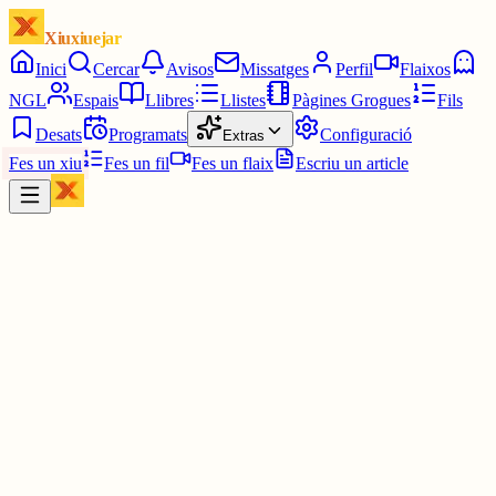
Xiuxiuejar
Inici
Cercar
Avisos
Missatges
Perfil
Flaixos
NGL
Espais
Llibres
Llistes
Pàgines Grogues
Fils
Desats
Programats
Configuració
Extras
Fes un xiu
Fes un fil
Fes un flaix
Escriu un article
Xiu
Campanar
@
campanar
ding ding ding ding DONG DONG DONG DONG DONG
DONG DONG DONG DONG