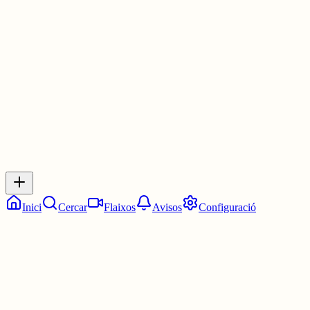
Les 21:00. Les nou en punt.
3 juny
0
0
0
0
Inicia sessió
per respondre a aquest xiu.
Respostes
No hi ha respostes encara. Sigues el primer a respondre!
Inici
Cercar
Flaixos
Avisos
Configuració