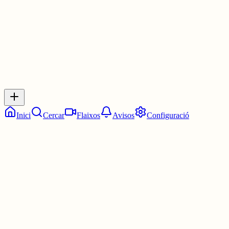
0
0
0
0
Inicia sessió
per respondre a aquest xiu.
Respostes
No hi ha respostes encara. Sigues el primer a respondre!
Inici
Cercar
Flaixos
Avisos
Configuració