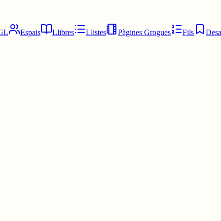
GL
Espais
Llibres
Llistes
Pàgines Grogues
Fils
Desa
, de la que no cal abusar, per no deixar el plat amb el seu gust dominant
fumar el formatge. És planta remeiera: acaricida, analgèsic, ansiolític, an