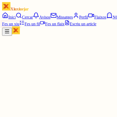
Xiuxiuejar
Inici
Cercar
Avisos
Missatges
Perfil
Flaixos
N
Fes un xiu
Fes un fil
Fes un flaix
Escriu un article
Xiu
Joaquim Morató
@
calgeroni
el podem menjar, en cru -sobretot l flors- o com a espècie aromàtica
antioxidant es fa servir per curar embotits ; també s’aprofita per per
antibiòtic, anticancerigen, antidepressiu, antifúngic,
2 juny