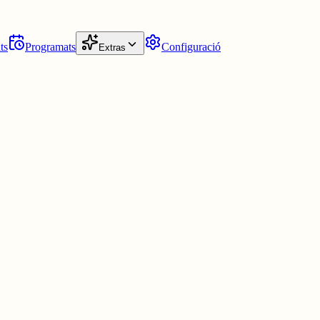
ts
Programats
Configuració
Extras
 als altres.; també es poden aromatitzar olis, vins i vinagres; com a
tial·lèrgic, antialopècic, antiangiogènic, antiasmàtic, antiateroescleròtic