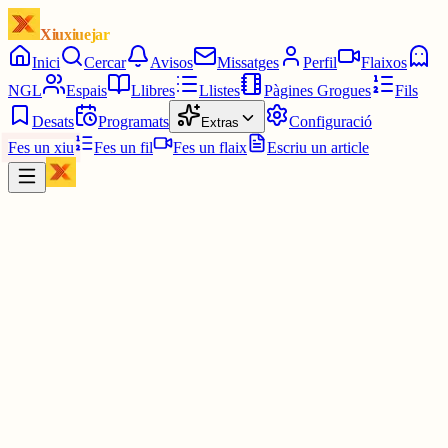
Xiuxiuejar
Inici
Cercar
Avisos
Missatges
Perfil
Flaixos
NGL
Espais
Llibres
Llistes
Pàgines Grogues
Fils
Desats
Programats
Configuració
Extras
Fes un xiu
Fes un fil
Fes un flaix
Escriu un article
Xiu
Víctor 🤨
@
montecinovalls
Sempre.