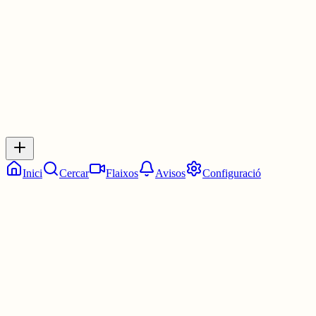
30 juny
0
0
0
0
Inicia sessió
per respondre a aquest xiu.
Respostes
No hi ha respostes encara. Sigues el primer a respondre!
Inici
Cercar
Flaixos
Avisos
Configuració