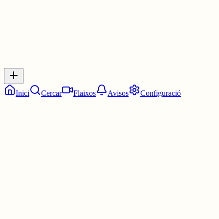
Inicia sessió
per respondre a aquest xiu.
Respostes
No hi ha respostes encara. Sigues el primer a respondre!
Inici
Cercar
Flaixos
Avisos
Configuració