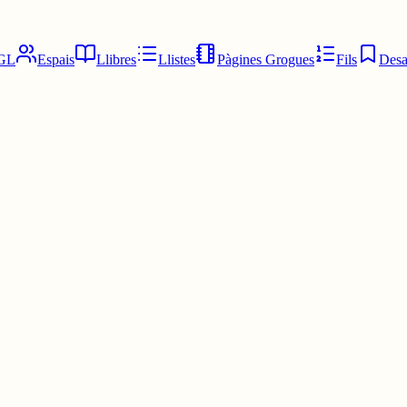
GL
Espais
Llibres
Llistes
Pàgines Grogues
Fils
Desa
e!!