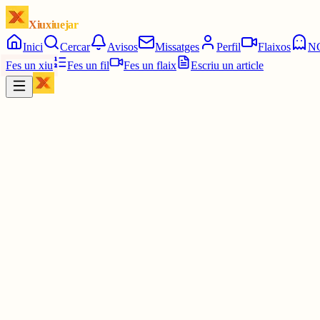
Xiuxiuejar
Inici
Cercar
Avisos
Missatges
Perfil
Flaixos
N
Fes un xiu
Fes un fil
Fes un flaix
Escriu un article
Xiu
júlia⋆☀︎.
@
juliagaro
Si et serveix ningú diria que no ets un tjove user com qualsevol altr
2 juny
0
0
0
0