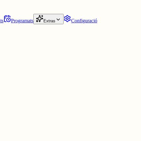
ts
Programats
Configuració
Extras