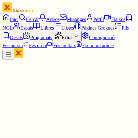
Xiuxiuejar
Inici
Cercar
Avisos
Missatges
Perfil
Flaixos
NGL
Espais
Llibres
Llistes
Pàgines Grogues
Fils
Desats
Programats
Configuració
Extras
Fes un xiu
Fes un fil
Fes un flaix
Escriu un article
Xiu
Joan Almirall II*II
@
juanal_47
Alçapius (Persona fogosa sexualment)