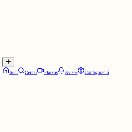
1 jul.
0
0
0
0
Inicia sessió
per respondre a aquest xiu.
Respostes
No hi ha respostes encara. Sigues el primer a respondre!
Inici
Cercar
Flaixos
Avisos
Configuració