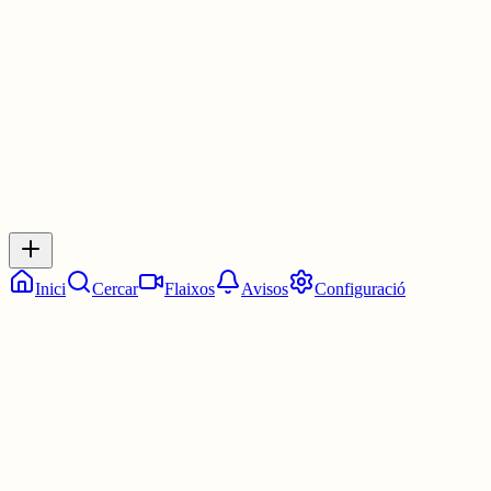
4 juny
0
0
0
0
Inicia sessió
per respondre a aquest xiu.
Respostes
No hi ha respostes encara. Sigues el primer a respondre!
Inici
Cercar
Flaixos
Avisos
Configuració