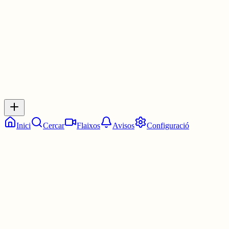
1 jul.
0
0
0
0
Inicia sessió
per respondre a aquest xiu.
Respostes
No hi ha respostes encara. Sigues el primer a respondre!
Inici
Cercar
Flaixos
Avisos
Configuració