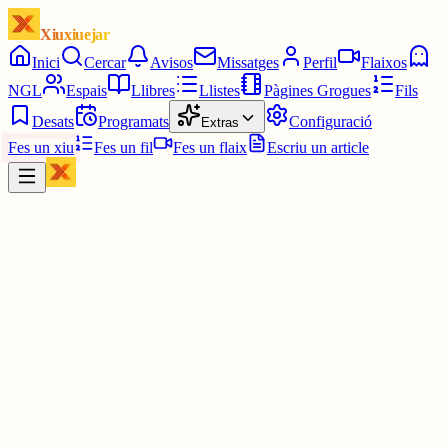
Xiuxiuejar
Inici
Cercar
Avisos
Missatges
Perfil
Flaixos
NGL
Espais
Llibres
Llistes
Pàgines Grogues
Fils
Desats
Programats
Configuració
Extras
Fes un xiu
Fes un fil
Fes un flaix
Escriu un article
Xiu
Yin Hanna
@
yinhanna_
Ahahahah eren força grosses!