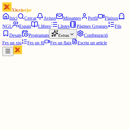
Xiuxiuejar
Inici
Cercar
Avisos
Missatges
Perfil
Flaixos
NGL
Espais
Llibres
Llistes
Pàgines Grogues
Fils
Desats
Programats
Configuració
Extras
Fes un xiu
Fes un fil
Fes un flaix
Escriu un article
Xiu
Mohauk
@
mohauk
Es necessari, no decisiu. Falta encara molt per arribar a aquest punt