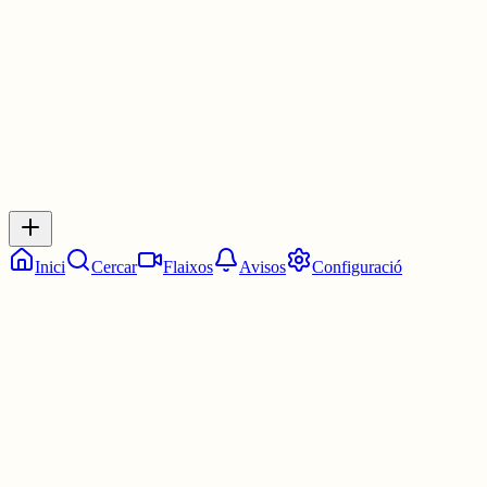
4 juny
0
0
0
0
Inicia sessió
per respondre a aquest xiu.
Respostes
No hi ha respostes encara. Sigues el primer a respondre!
Inici
Cercar
Flaixos
Avisos
Configuració