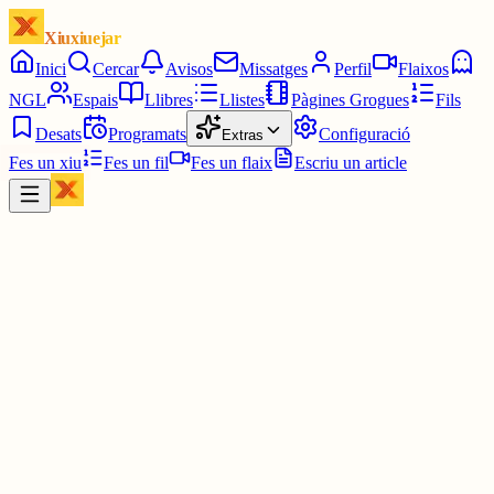
Xiuxiuejar
Inici
Cercar
Avisos
Missatges
Perfil
Flaixos
NGL
Espais
Llibres
Llistes
Pàgines Grogues
Fils
Desats
Programats
Configuració
Extras
Fes un xiu
Fes un fil
Fes un flaix
Escriu un article
Xiu
Marc Mateos
@
marcmateos
La meva guerra és Catalunya. I tenint en compte com són els nostr
veïns, ja cal que ens calcem i tinguem un exèrcit ben preparat quan