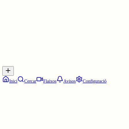
CAT esdevingui independent.
3 juny
0
0
0
0
Inicia sessió
per respondre a aquest xiu.
Respostes
No hi ha respostes encara. Sigues el primer a respondre!
Inici
Cercar
Flaixos
Avisos
Configuració