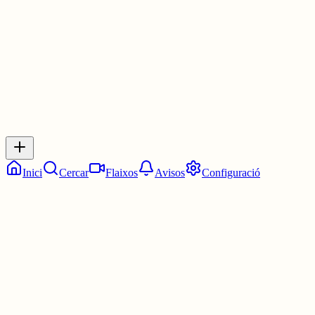
2 juny
0
0
0
0
Inicia sessió
per respondre a aquest xiu.
Respostes
No hi ha respostes encara. Sigues el primer a respondre!
Inici
Cercar
Flaixos
Avisos
Configuració