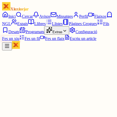
Xiuxiuejar
Inici
Cercar
Avisos
Missatges
Perfil
Flaixos
NGL
Espais
Llibres
Llistes
Pàgines Grogues
Fils
Desats
Programats
Configuració
Extras
Fes un xiu
Fes un fil
Fes un flaix
Escriu un article
Xiu
Llorenç
@
llorens
Eren incompatibles?