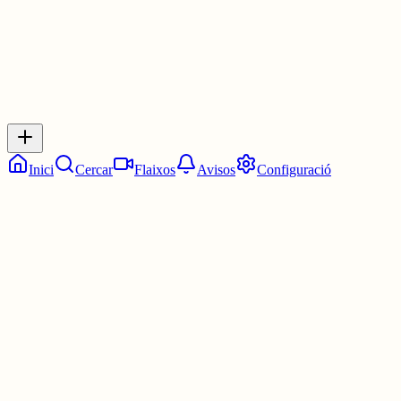
Inicia sessió
per respondre a aquest xiu.
Respostes
No hi ha respostes encara. Sigues el primer a respondre!
Inici
Cercar
Flaixos
Avisos
Configuració