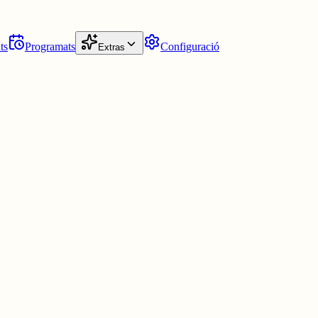
ts
Programats
Configuració
Extras