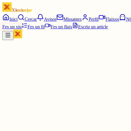
Xiuxiuejar
Inici
Cercar
Avisos
Missatges
Perfil
Flaixos
N
Fes un xiu
Fes un fil
Fes un flaix
Escriu un article
Xiu
Àngela
@
angelaclos
Efímer.
2 juny
0
0
0
0