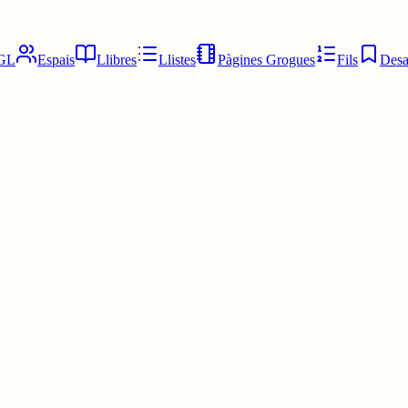
GL
Espais
Llibres
Llistes
Pàgines Grogues
Fils
Desa