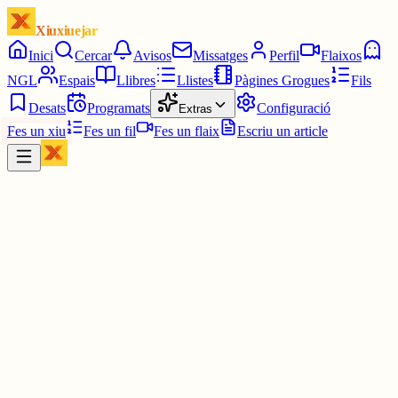
Xiuxiuejar
Inici
Cercar
Avisos
Missatges
Perfil
Flaixos
NGL
Espais
Llibres
Llistes
Pàgines Grogues
Fils
Desats
Programats
Configuració
Extras
Fes un xiu
Fes un fil
Fes un flaix
Escriu un article
Xiu
marina
@
mandarinaa
Quins són els meus animals preferits?