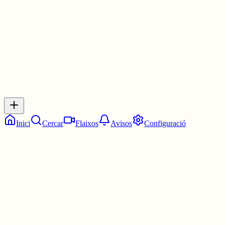
3 juny
0
0
0
0
Inicia sessió
per respondre a aquest xiu.
Respostes
No hi ha respostes encara. Sigues el primer a respondre!
Inici
Cercar
Flaixos
Avisos
Configuració