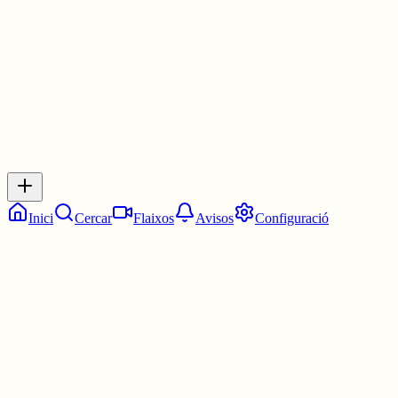
29 juny
0
0
0
0
Inicia sessió
per respondre a aquest xiu.
Respostes
No hi ha respostes encara. Sigues el primer a respondre!
Inici
Cercar
Flaixos
Avisos
Configuració