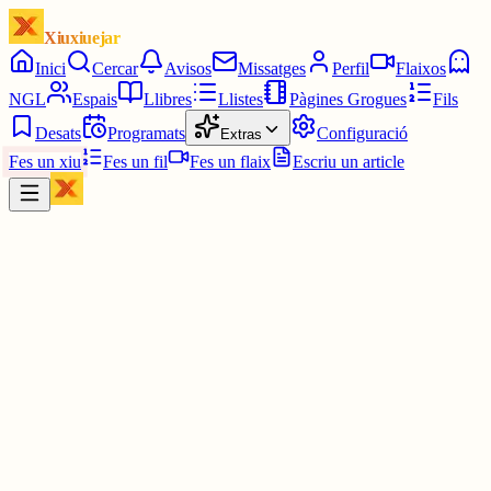
Xiuxiuejar
Inici
Cercar
Avisos
Missatges
Perfil
Flaixos
NGL
Espais
Llibres
Llistes
Pàgines Grogues
Fils
Desats
Programats
Configuració
Extras
Fes un xiu
Fes un fil
Fes un flaix
Escriu un article
Xiu
Yin Hanna
@
yinhanna_
Ehehehe ho respondré més endavant, quan més gent hi jugui 🙈