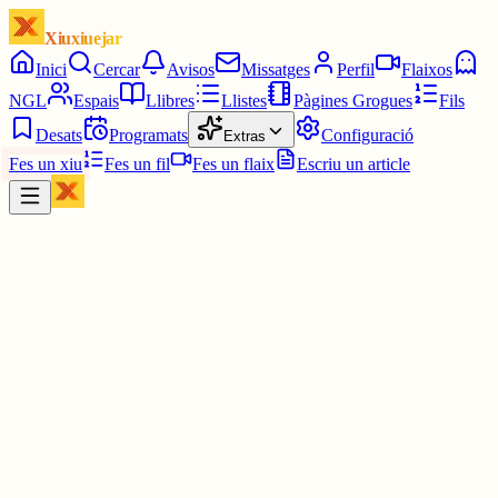
Xiuxiuejar
Inici
Cercar
Avisos
Missatges
Perfil
Flaixos
NGL
Espais
Llibres
Llistes
Pàgines Grogues
Fils
Desats
Programats
Configuració
Extras
Fes un xiu
Fes un fil
Fes un flaix
Escriu un article
Xiu
Joan
@
joandelatitagran
És una mica greu que no hi hagi la bandera de la nació.