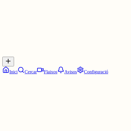
30 juny
0
0
0
0
Inicia sessió
per respondre a aquest xiu.
Respostes
No hi ha respostes encara. Sigues el primer a respondre!
Inici
Cercar
Flaixos
Avisos
Configuració