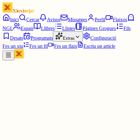
Xiuxiuejar
Inici
Cercar
Avisos
Missatges
Perfil
Flaixos
NGL
Espais
Llibres
Llistes
Pàgines Grogues
Fils
Desats
Programats
Configuració
Extras
Fes un xiu
Fes un fil
Fes un flaix
Escriu un article
Xiu
Oriolus
@
oriolus
La meva amiga la menys posada en el paper: