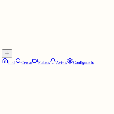
30 juny
0
0
0
0
Inicia sessió
per respondre a aquest xiu.
Respostes
No hi ha respostes encara. Sigues el primer a respondre!
Inici
Cercar
Flaixos
Avisos
Configuració