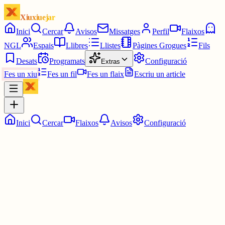
Xiuxiuejar
Inici
Cercar
Avisos
Missatges
Perfil
Flaixos
NGL
Espais
Llibres
Llistes
Pàgines Grogues
Fils
Desats
Programats
Configuració
Extras
Fes un xiu
Fes un fil
Fes un flaix
Escriu un article
Inici
Cercar
Flaixos
Avisos
Configuració