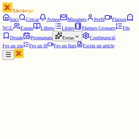
Xiuxiuejar
Inici
Cercar
Avisos
Missatges
Perfil
Flaixos
NGL
Espais
Llibres
Llistes
Pàgines Grogues
Fils
Desats
Programats
Configuració
Extras
Fes un xiu
Fes un fil
Fes un flaix
Escriu un article
Xiu
Helena
@
addictaalmao
tuu que m'estic quedant sense coses de mi per explicar ja😭😭 tot
les meves dades curioses per explicar en aquest tipus de casos han