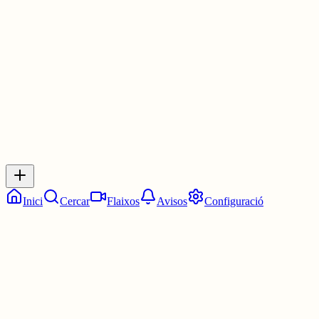
sortit ja, entre la presentació, el test, el ngl....
29 juny
0
0
0
0
Inicia sessió
per respondre a aquest xiu.
Respostes
No hi ha respostes encara. Sigues el primer a respondre!
Inici
Cercar
Flaixos
Avisos
Configuració